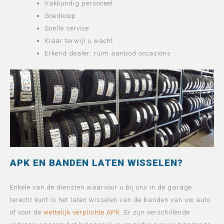
Vakkundig personeel
Goedkoop
Snelle service
Klaar terwijl u wacht
Erkend dealer: ruim aanbod occasions
APK EN BANDEN LATEN WISSELEN?
Enkele van de diensten waarvoor u bij ons in de garage
terecht kunt is het laten wisselen van de banden van uw auto
of voor de
wettelijk verplichte APK
. Er zijn verschillende