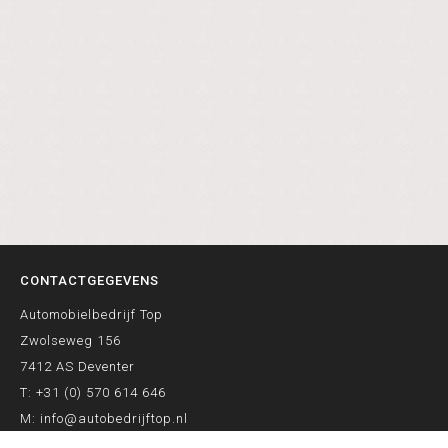
CONTACTGEGEVENS
Automobielbedrijf Top
Zwolseweg 156
7412 AS Deventer
T:
+31 (0) 570 614 646
M:
info@autobedrijftop.nl