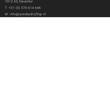
7412 AS Deventer
T:
+31 (0) 570 614 646
M:
info@autobedrijftop.nl
ONZE SERVICES
Auto accu vervangen Deventer
APK keuring Deventer
Airco vullen Deventer
Aircoservice Deventer
Auto reparatie Deventer
Autobanden Deventer
Occasions Deventer
OPENINGSTIJDEN
Maandag t/m vrijdag 8.00 tot 17.00 uur
Zaterdag 9.00 tot 13.00 uur