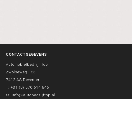
CONTACTGEGEVENS
Automobielbedrijf Top
Zwolseweg 156
7412 AS Deventer
T:
+31 (0) 570 614 646
M:
info@autobedrijftop.nl
ONZE SERVICES
Auto accu vervangen Deventer
APK keuring Deventer