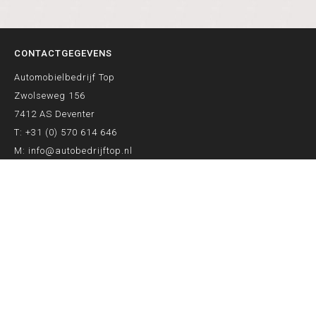
CONTACTGEGEVENS
Automobielbedrijf Top
Zwolseweg 156
7412 AS Deventer
T:
+31 (0) 570 614 646
M:
info@autobedrijftop.nl
ONZE SERVICES
Auto accu vervangen Deventer
APK keuring Deventer
Airco vullen Deventer
Aircoservice Deventer
Auto reparatie Deventer
Autobanden Deventer