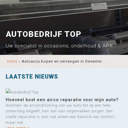
AUTOBEDRIJF TOP
Uw specialist in occasions, onderhoud & APK
Home
»
Autoaccu kopen en vervangen in Deventer
LAATSTE NIEUWS
Hoeveel kost een airco reparatie voor mijn auto?
Wanneer de airconditioning van uw auto het op een hete
zomerdag begeeft, kan dat voor ongemakken zorgen. Een
snelle reparatie is dan niet alleen een kwestie van comfort,
maar ook...